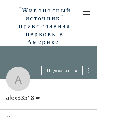
"Живоносный
источник"
православная
церковь в
Америке
Другие действия
Подписаться
alex33518
Админ
alex33518