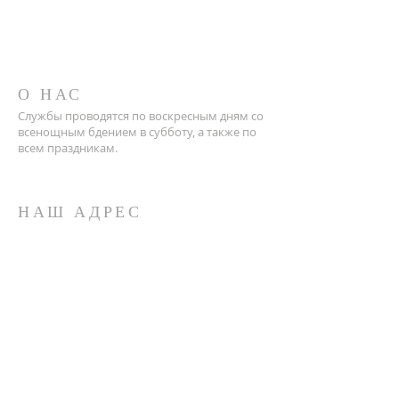
О НАС
Службы проводятся по воскресным дням со
всенощным бдением в субботу, а также по
всем праздникам.
НАШ АДРЕС
(646) 491-2926
500 Somerton Ave, Philadelphia, PA, United
States, 19116
lifegivespringpress@gmail.com
ПОДПИСАТЬСЯ НА
РАССЫЛКУ