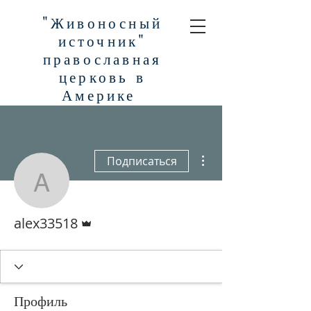
"Живоносный
источник"
православная
церковь в
Америке
Другие действия
Подписаться
alex33518
Админ
alex33518
Профиль