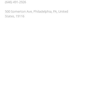
(646) 491-2926
500 Somerton Ave, Philadelphia, PA, United
States, 19116
lifegivespringpress@gmail.com
ПОДПИСАТЬСЯ НА
РАССЫЛКУ
Введите свой адрес электронной
почты *
ПОДПИСАТЬСЯ
© Powered and secured by
Wix